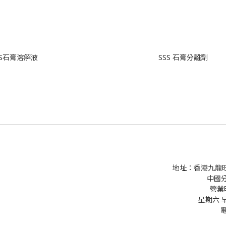
SS石膏溶解液
SSS 石膏分離劑
地址：香港九龍旺角
中國
營業時
星期六 早上9
電