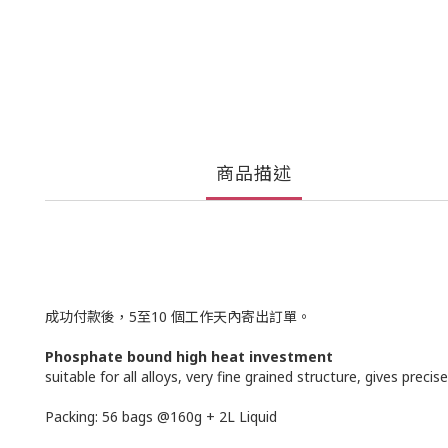
商品描述
成功付款後，5至10 個工作天內寄出訂單。
Phosphate bound high heat investment
suitable for all alloys, very fine grained structure, gives pre
Packing: 56 bags @160g + 2L Liquid