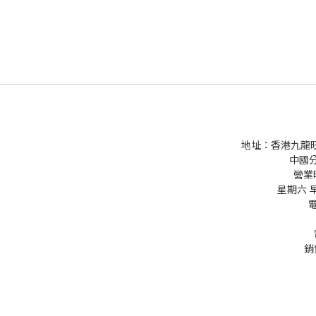
地址：香港九龍旺角
中國
營業時
星期六 早上9
電
銷售