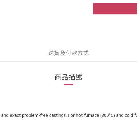
送貨及付款方式
商品描述
cise and exact problem-free castings. For hot furnace (800°C) and cold 