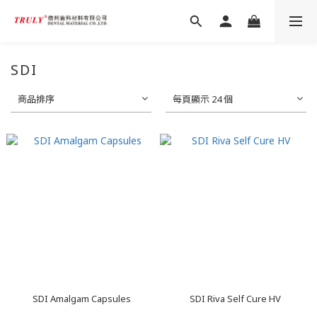
SDI
商品排序
每頁顯示 24 個
SDI Amalgam Capsules
SDI Riva Self Cure HV